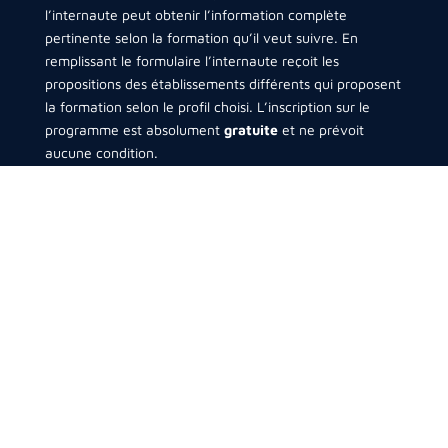
l’internaute peut obtenir l’information complète
pertinente selon la formation qu’il veut suivre. En
remplissant le formulaire l’internaute reçoit les
propositions des établissements différents qui proposent
la formation selon le profil choisi. L’inscription sur le
programme est absolument
gratuite
et ne prévoit
aucune condition.
Trouvez votre formation
Blog
Flash News
Nos partenaires