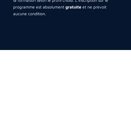
la formation selon le profil choisi. L’inscription sur le
programme est absolument
gratuite
et ne prévoit
aucune condition.
Trouvez votre formation
Blog
Flash News
Nos partenaires
Mentions légales
Politique de confidentialité
Politique cookies